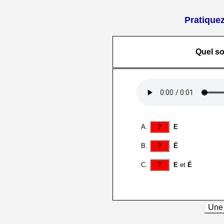
Pratiquez
Quel s
?
E
?
É
?
E
et
É
Une 