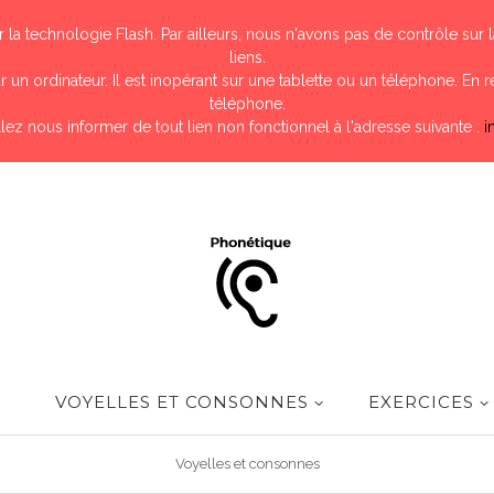
 la technologie Flash. Par ailleurs, nous n'avons pas de contrôle sur
liens.
r un ordinateur. Il est inopérant sur une tablette ou un téléphone. En re
téléphone.
uillez nous informer de tout lien non fonctionnel à l'adresse suivante :
i
VOYELLES ET CONSONNES
EXERCICES
Voyelles et consonnes